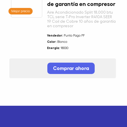
de garantía en compresor
Mejor precio
Aire Acondicionado Split 18,000 btu
TCL serie T-Pro Inverter R410A SEER
19 Coil de Cobre 10 años de garantía
en compresor
Vendedor:
Punto Pago PF
Color:
Blanco
Energía:
18000
Comprar ahora