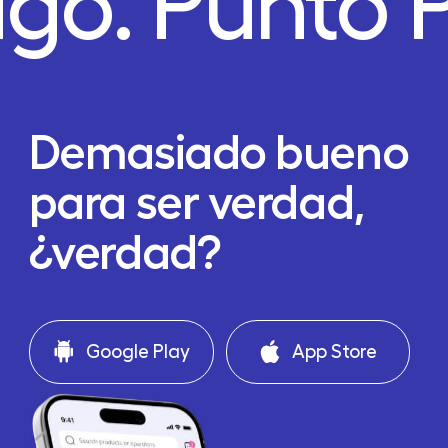
ago.
Punto 
Demasiado bueno
para ser verdad,
¿verdad?
Google Play
App Store