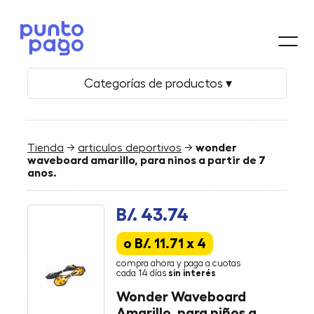
Categorías de productos ▾
Tienda
→
articulos deportivos
→
wonder
waveboard amarillo, para ninos a partir de 7
anos.
B/. 43.74
o B/. 11.71 x 4
compra ahora y paga a cuotas
cada 14 días
sin interés
Wonder Waveboard
Amarillo, para niños a