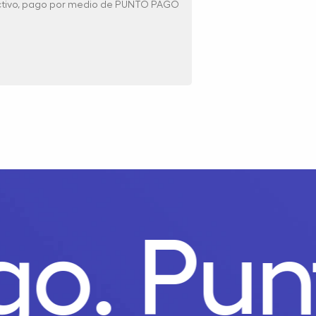
ectivo, pago por medio de PUNTO PAGO
ago.
Pu