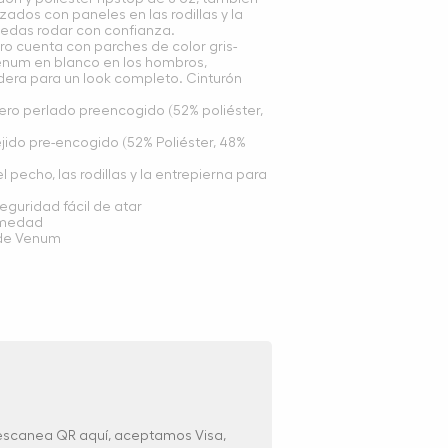
ados con paneles en las rodillas y la
uedas rodar con confianza.
gro cuenta con parches de color gris-
enum en blanco en los hombros,
cadera para un look completo. Cinturón
gero perlado preencogido (52% poliéster,
ejido pre-encogido (52% Poliéster, 48%
 pecho, las rodillas y la entrepierna para
eguridad fácil de atar
umedad
 de Venum
 escanea QR aquí, aceptamos Visa,