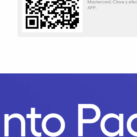
Mastercard, Clave y ef
APP.
unto P