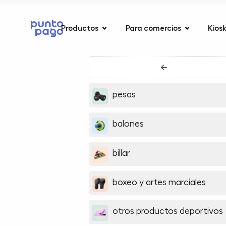
Productos
Para comercios
Kios
←
pesas
balones
billar
boxeo y artes marciales
otros productos deportivos