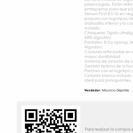
preencogido. Están reforz
entrepierna, para que p
Venum First BJJ Gi en ne
púrpura con logotipos V
dobladillo inferior y la 
incluido.
Chaqueta: Tejido ultrali
48% algodón)
Pantalón: 8 Oz ripstop, t
Algodón)
Costuras reforzadas en el
mayor durabilidad
Sistema de cinturón de s
Gestión óptima de la h
Parches con el logotipo
Cinturón blanco incluido
Ideal para principiantes.
Vendedor:
Mauricio Deportes
Para realizar la compra