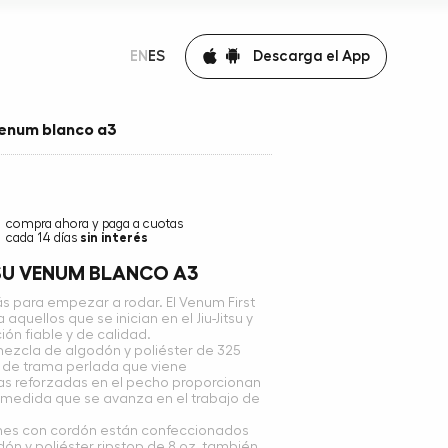
Descarga el App
EN
ES
 venum blanco a3
compra ahora y paga a cuotas
cada 14 días
sin interés
TSU VENUM BLANCO A3
ás para empezar a rodar. El Venum First
aquellos que se inician en el Jiu-Jitsu y
ión fiable y de calidad.
mezcla de algodón y poliéster de 325
ro de trama perlada que viene
as reforzadas en el pecho proporcionan
 medida que se avanza en el trabajo de
lones con cordón están confeccionados
n y poliéster ripstop de 8 oz, también