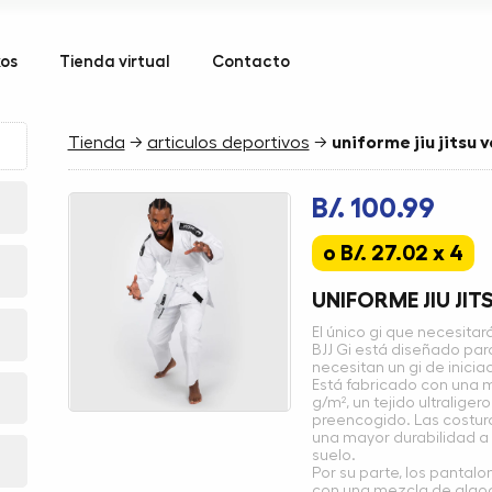
kos
Tienda virtual
Contacto
Tienda
→
articulos deportivos
→
uniforme jiu jitsu
B/. 100.99
o B/. 27.02 x 4
UNIFORME JIU JI
El único gi que necesitar
BJJ Gi está diseñado para 
necesitan un gi de iniciac
Está fabricado con una 
g/m², un tejido ultralige
preencogido. Las costur
una mayor durabilidad a
suelo.
Por su parte, los panta
con una mezcla de algodó