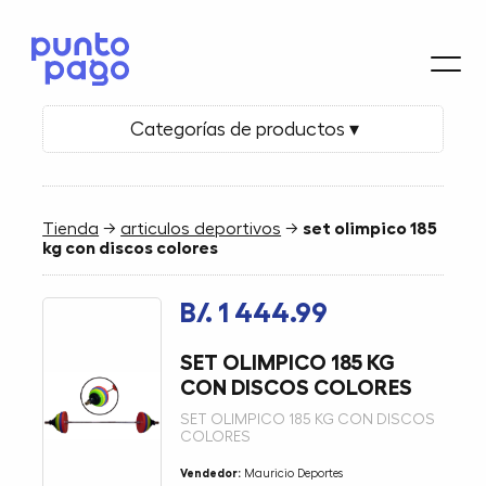
Categorías de productos ▾
Tienda
→
articulos deportivos
→
set olimpico 185
kg con discos colores
B/. 1 444.99
SET OLIMPICO 185 KG
CON DISCOS COLORES
SET OLIMPICO 185 KG CON DISCOS
COLORES
Vendedor:
Mauricio Deportes