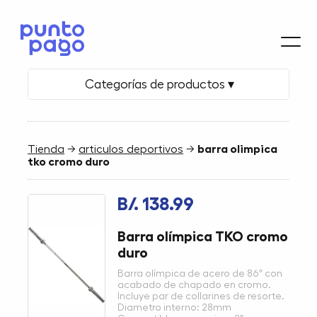
Categorías de productos ▾
Tienda
→
articulos deportivos
→
barra olimpica
tko cromo duro
B/. 138.99
Barra olímpica TKO cromo
duro
Barra olímpica de acero de 86″ con
acabado de chapado en cromo.
Incluye par de collarines de resorte.
Diametro interno: 28mm