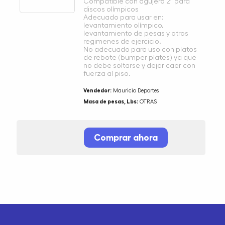
Compatible con agujero 2″ para
discos olímpicos
Adecuado para usar en:
levantamiento olímpico,
levantamiento de pesas y otros
regimenes de ejercicio.
No adecuado para uso con platos
de rebote (bumper plates) ya que
no debe soltarse y dejar caer con
fuerza al piso.
Vendedor:
Mauricio Deportes
Masa de pesas, Lbs:
OTRAS
Comprar ahora