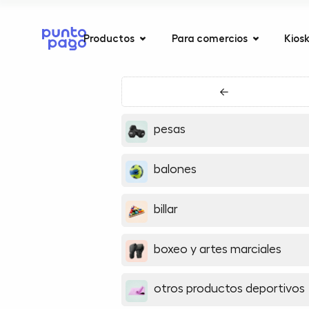
Productos
Para comercios
Kios
←
pesas
balones
billar
boxeo y artes marciales
otros productos deportivos