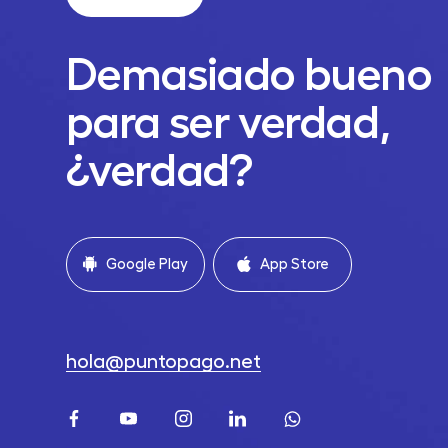
Demasiado bueno
para ser verdad,
¿verdad?
Google Play
App Store
hola@puntopago.net