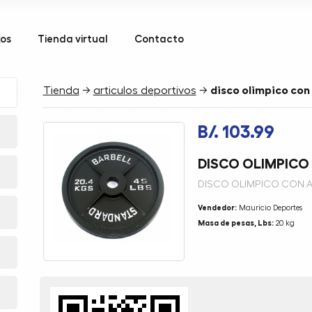
kos
Tienda virtual
Contacto
Tienda
→
articulos deportivos
→
disco olimpico co
B/. 103.99
DISCO OLIMPICO
DISCO OLIMPICO CON 
Vendedor:
Mauricio Deportes
Masa de pesas, Lbs:
20 kg