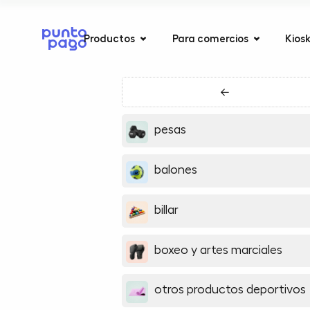
Productos
Para comercios
Kios
←
pesas
balones
billar
boxeo y artes marciales
otros productos deportivos