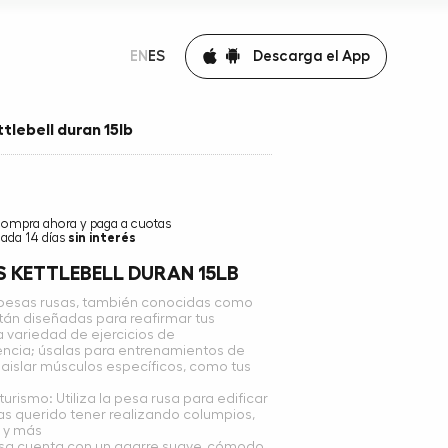
Descarga el App
EN
ES
tlebell duran 15lb
compra ahora y paga a cuotas
ada 14 días
sin interés
 KETTLEBELL DURAN 15LB
s pesas rusas, también conocidas como
án diseñadas para reafirmar tus
 variedad de ejercicios de
encia; úsalas para entrenamientos de
aislar músculos específicos, como tus
urismo: Utiliza la pesa rusa para edificar
as querido tener realizando columpios,
o y más
usa cuenta con un agarre suave, cómodo