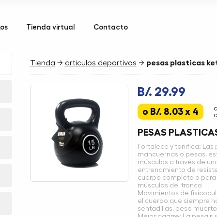
kos
Tienda virtual
Contacto
Tienda
→
articulos deportivos
→
pesas plasticas ket
B/. 29.99
o B/. 8.03 x 4
c
PESAS PLASTICAS
Fortalece y tonifica: La
mancuernas o pesas, est
músculos a través de una
entrenamiento de resist
cuerpo completo o para 
músculos del tronco
Movimientos de fisicocult
el cuerpo que siempre h
sentadillas, peso muert
Mejor agarre: La pesa r