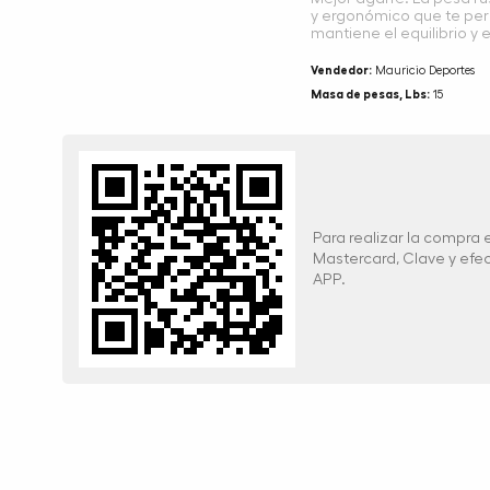
y ergonómico que te per
mantiene el equilibrio y e
Vendedor:
Mauricio Deportes
Masa de pesas, Lbs:
15
Para realizar la compra
Mastercard, Clave y ef
APP.