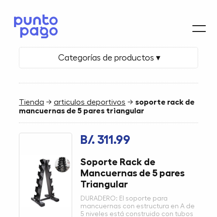
Categorías de productos ▾
Tienda
→
articulos deportivos
→
soporte rack de
mancuernas de 5 pares triangular
B/. 311.99
Soporte Rack de
Mancuernas de 5 pares
Triangular
DURADERO: El soporte para
mancuernas con estructura en A de
5 niveles está construido con tubos