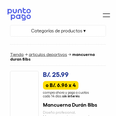
Categorías de productos ▾
Tienda
→
articulos deportivos
→
mancuerna
duran 8lbs
B/. 25.99
o B/. 6.96 x 4
compra ahora y paga a cuotas
cada 14 días
sin interés
Mancuerna Durán 8lbs
Diseño profesional.