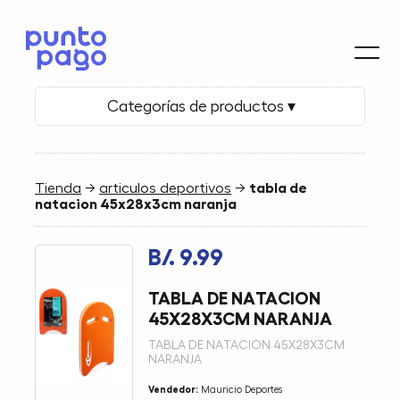
Categorías de productos ▾
Tienda
→
articulos deportivos
→
tabla de
natacion 45x28x3cm naranja
B/. 9.99
TABLA DE NATACION
45X28X3CM NARANJA
TABLA DE NATACION 45X28X3CM
NARANJA
Vendedor:
Mauricio Deportes