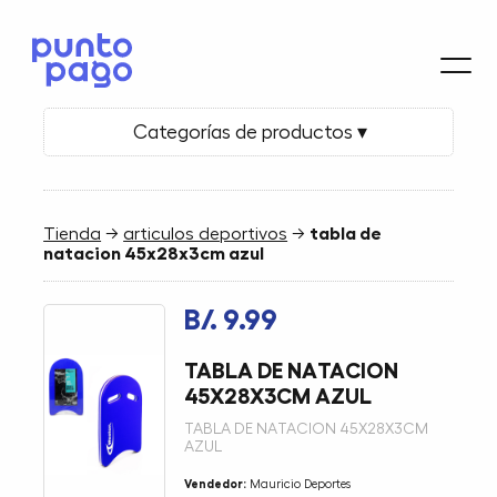
Categorías de productos ▾
Tienda
→
articulos deportivos
→
tabla de
natacion 45x28x3cm azul
B/. 9.99
TABLA DE NATACION
45X28X3CM AZUL
TABLA DE NATACION 45X28X3CM
AZUL
Vendedor:
Mauricio Deportes