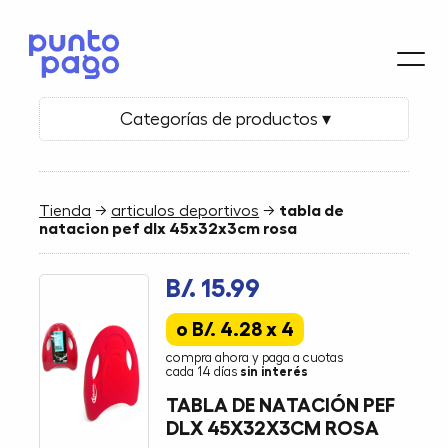
Categorías de productos ▾
Tienda
→
articulos deportivos
→
tabla de
natacion pef dlx 45x32x3cm rosa
B/. 15.99
o B/. 4.28 x 4
compra ahora y paga a cuotas
cada 14 días
sin interés
TABLA DE NATACIÓN PEF
DLX 45X32X3CM ROSA