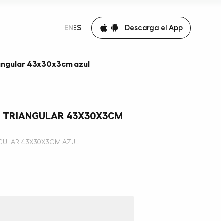
Descarga el App
EN
ES
iangular 43x30x3cm azul
N TRIANGULAR 43X30X3CM
GULAR 43X30X3CM AZUL