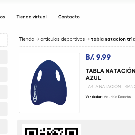
kos
Tienda virtual
Contacto
Tienda
→
articulos deportivos
→
tabla natacion tr
B/. 9.99
TABLA NATACIÓ
AZUL
TABLA NATACIÓN TRIAN
Vendedor:
Mauricio Deportes