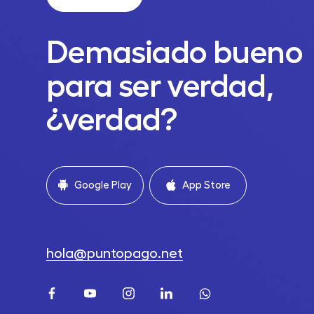
Demasiado bueno
para ser verdad,
¿verdad?
Google Play
App Store
hola@puntopago.net