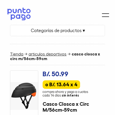
Categorías de productos ▾
Tienda
→
articulos deportivos
→
casco closca x
circ m/56cm-59cm
B/. 50.99
o B/. 13.64 x 4
compra ahora y paga a cuotas
cada 14 días
sin interés
Casco Closca x Circ
M/56cm-59cm