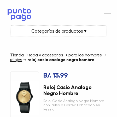
Categorías de productos ▾
Tienda
→
ropa y accesorios
→
para los hombres
→
relojes
→
reloj casio analogo negro hombre
B/. 13.99
Reloj Casio Analogo
Negro Hombre
Reloj Casio Analogo Negro Hombre
con Pulso o Correa Fabricado en
Resina