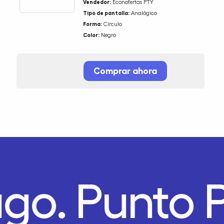
Vendedor:
Econofertas PTY
Tipo de pantalla:
Analógico
Forma:
Círculo
Color:
Negro
Comprar ahora
ago.
Punto 