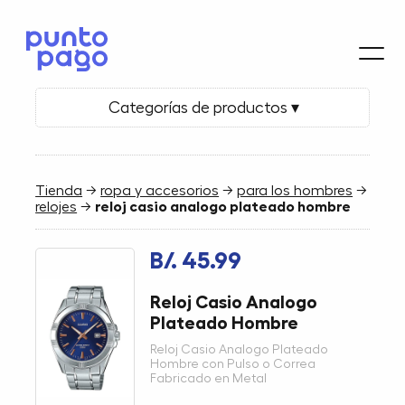
Categorías de productos ▾
Tienda
→
ropa y accesorios
→
para los hombres
→
relojes
→
reloj casio analogo plateado hombre
B/. 45.99
Reloj Casio Analogo
Plateado Hombre
Reloj Casio Analogo Plateado
Hombre con Pulso o Correa
Fabricado en Metal