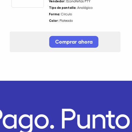
Vendedor:
Econofertas PTY
Tipo de pantalla:
Analógico
Forma:
Círculo
Color:
Plateado
Comprar ahora
Pago.
Punto