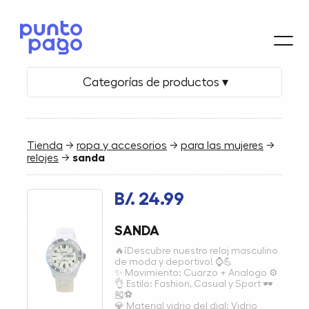
Categorías de productos ▾
Tienda
→
ropa y accesorios
→
para las mujeres
→
relojes
→
sanda
B/. 24.99
SANDA
🔥¡Descubre nuestro reloj masculino
de moda y deportivo! ⌚💪
✨ Movimiento: Cuarzo + Analogo ⚙
👌 Estilo: Fashion, Casual y Sport 🕶
🎽⚽
💎 Material vidrio del dial: Vidrio