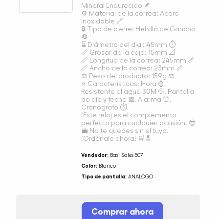
Mineral Endurecido 🪶
⚙ Material de la correa: Acero
Inoxidable 🔗
🔒 Tipo de cierre: Hebilla de Gancho
🔄
⌛ Diámetro del dial: 45mm ⏱
📏 Grosor de la caja: 15mm 📐
📏 Longitud de la correa: 245mm 📏
📏 Ancho de la correa: 23mm 📏
⚖ Peso del producto: 159g ⚖
⭐ Características: Hora ⌚,
Resistente al agua 30M 💦, Pantalla
de día y fecha 📅, Alarma ⏰,
Cronógrafo ⏱
¡Este reloj es el complemento
perfecto para cualquier ocasión! 😎
💼 No te quedes sin el tuyo.
¡Ordénalo ahora! 🛒🔝
Vendedor:
Basi Sales 507
Color:
Blanco
Tipo de pantalla:
ANALOGO
Comprar ahora