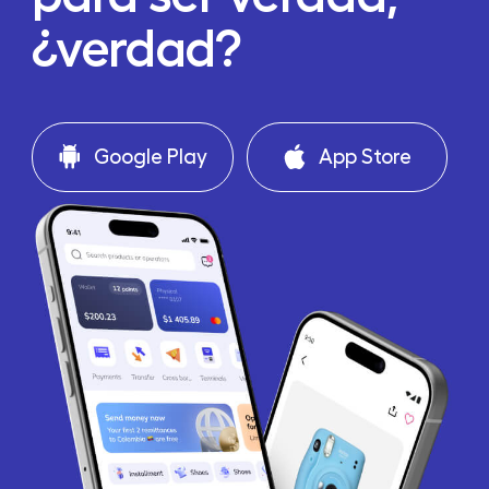
¿verdad?
Google Play
App Store