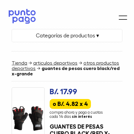
Categorías de productos ▾
Tienda
→
articulos deportivos
→
otros productos
deportivos
→
guantes de pesas cuero black/red
x-grande
B/. 17.99
o B/. 4.82 x 4
compra ahora y paga a cuotas
cada 14 días
sin interés
GUANTES DE PESAS
CUERO BLACK/RED X-