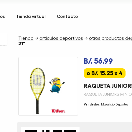
kos
Tienda virtual
Contacto
Tienda
→
articulos deportivos
→
otros productos de
21"
B/. 56.99
o B/. 15.25 x 4
RAQUETA JUNIORS
RAQUETA JUNIORS MINIO
Vendedor:
Mauricio Deportes