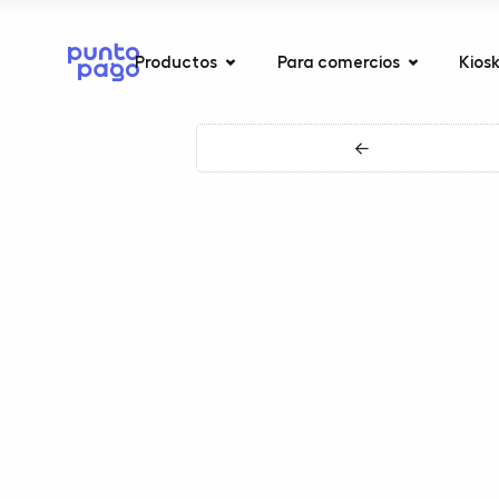
Productos
Para comercios
Kios
←