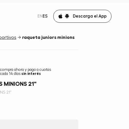
Descarga el App
EN
ES
portivos
→
raqueta juniors minions
compra ahora y paga a cuotas
cada 14 días
sin interés
 MINIONS 21"
NS 21"