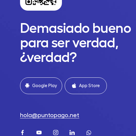
Demasiado bueno
para ser verdad,
¿verdad?
Google Play
App Store
hola@puntopago.net