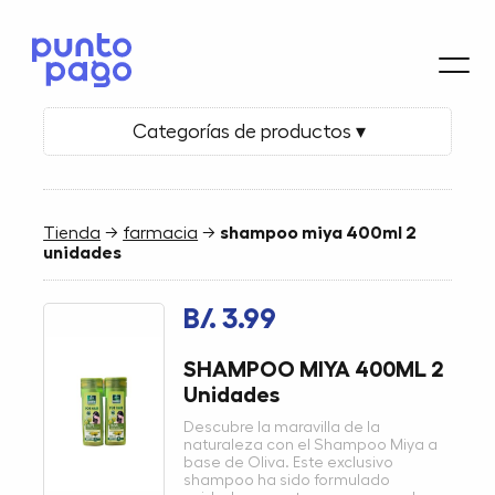
Categorías de productos ▾
Tienda
→
farmacia
→
shampoo miya 400ml 2
unidades
B/. 3.99
SHAMPOO MIYA 400ML 2
Unidades
Descubre la maravilla de la
naturaleza con el Shampoo Miya a
base de Oliva. Este exclusivo
shampoo ha sido formulado