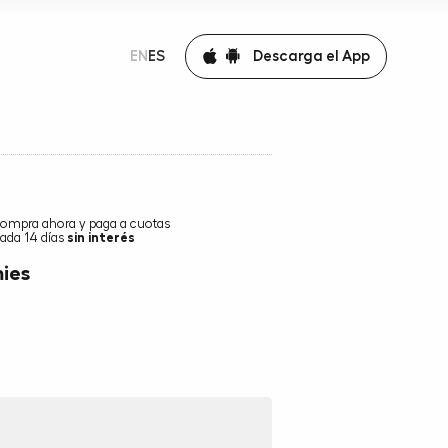
Descarga el App
EN
ES
ompra ahora y paga a cuotas
ada 14 días
sin interés
ies