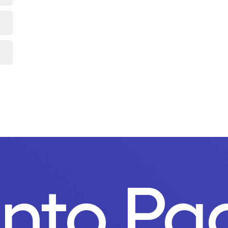
unto P