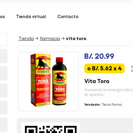
kos
Tienda virtual
Contacto
Tienda
→
farmacia
→
vita toro
B/. 20.99
o B/. 5.62 x 4
c
Vita Toro
Aumenta la energía del c
el apetito.
Vendedor:
Tecno Farma