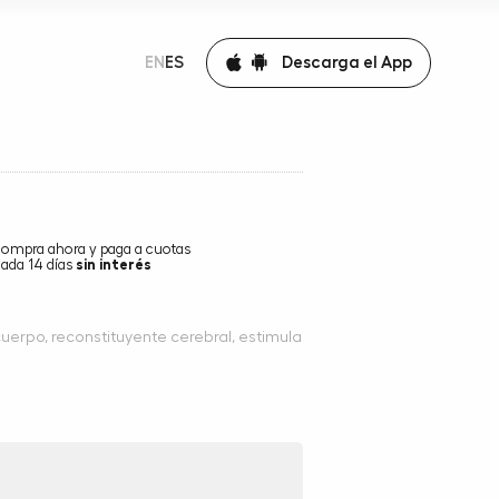
Descarga el App
EN
ES
compra ahora y paga a cuotas
ada 14 días
sin interés
uerpo, reconstituyente cerebral, estimula