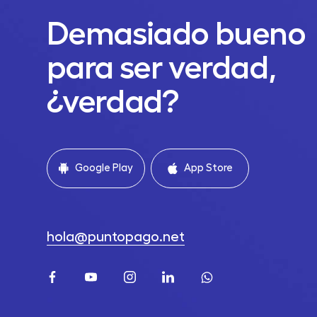
Demasiado bueno
para ser verdad,
¿verdad?
Google Play
App Store
hola@puntopago.net