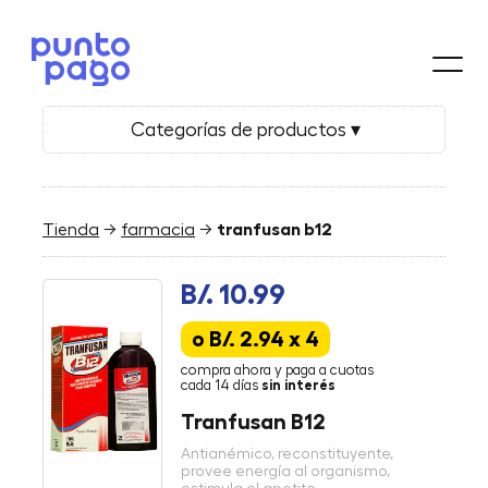
Categorías de productos ▾
Tienda
→
farmacia
→
tranfusan b12
B/. 10.99
o B/. 2.94 x 4
compra ahora y paga a cuotas
cada 14 días
sin interés
Tranfusan B12
Antianémico, reconstituyente,
provee energía al organismo,