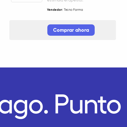
estimula el apetito.
Vendedor:
Tecno Farma
Comprar ahora
Pago.
Punto