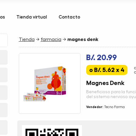
kos
Tienda virtual
Contacto
Tienda
→
farmacia
→
magnes denk
B/. 20.99
o B/. 5.62 x 4
c
Magnes Denk
Beneficioso para la func
del sistema nervioso ayud
Vendedor:
Tecno Farma