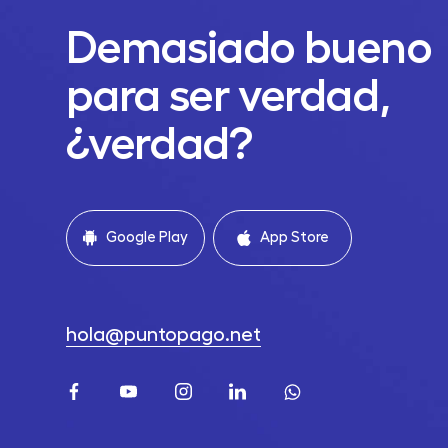
Demasiado bueno
para ser verdad,
¿verdad?
Google Play
App Store
hola@puntopago.net