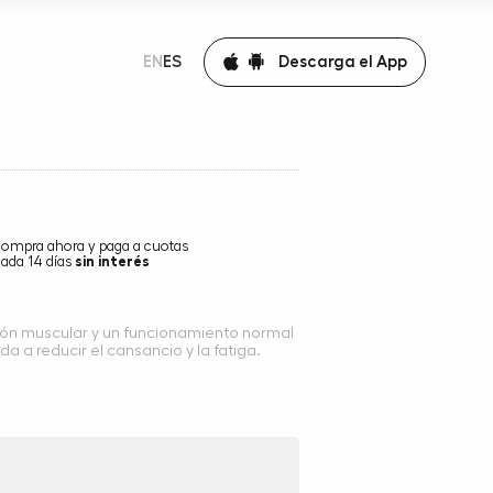
Descarga el App
EN
ES
compra ahora y paga a cuotas
ada 14 días
sin interés
ión muscular y un funcionamiento normal
a a reducir el cansancio y la fatiga.