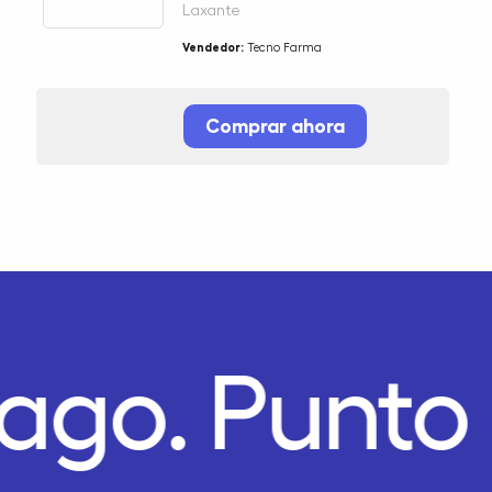
Laxante
Vendedor:
Tecno Farma
Comprar ahora
Pago.
Punto