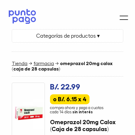
Categorías de productos ▾
Tienda
→
farmacia
→
omeprazol 20mg calox
(caja de 28 capsulas)
B/. 22.99
o B/. 6.15 x 4
compra ahora y paga a cuotas
cada 14 días
sin interés
Omeprazol 20mg Calox
(Caja de 28 capsulas)