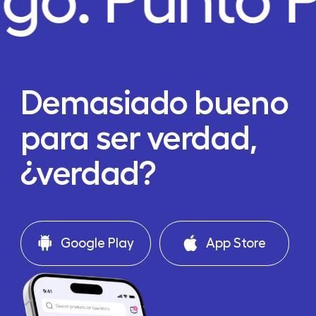
ago.
Punto 
Demasiado bueno
para ser verdad,
¿verdad?
Google Play
App Store