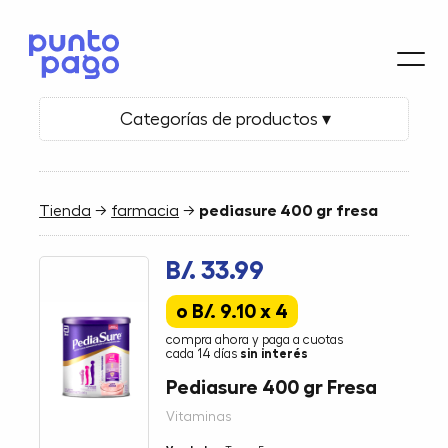
Categorías de productos ▾
Tienda
→
farmacia
→
pediasure 400 gr fresa
B/. 33.99
o B/. 9.10 x 4
compra ahora y paga a cuotas
cada 14 días
sin interés
Pediasure 400 gr Fresa
Vitaminas