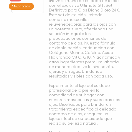
¡Eleve su rutina de cuidado de la piel
con el exclusivo Ultimate Gift Set
Mejor precio
Definitivo para Ojos Diana Dioro 24K!
Este set de edición limitada
combina mascarillas
rejuvenecedoras para los ojos con
un potente suero, ofreciendo una
solución integral a las
preocupaciones comunes del
contorno de ojos. Nuestra fórmula
de doble acción, enriquecida con
Colágeno Marino, Cafeína, Acido
Hialurónico, Vit C, Q10, Niacinamida y
otros ingredientes premium, aborda
de manera efectiva la hinchazón,
ojeras y arrugas, brindando
resultados visibles con cada uso.
Experimente el lujo del cuidado
profesional de la piel en la
comodidad de su hogar con
nuestras mascarillas y suero para los
ojos. Diseñados para brindar un
tratamiento específico al delicado
contorno de ojos, aseguran un
lujoso ritual de autocuidado que
realza su belleza natural.