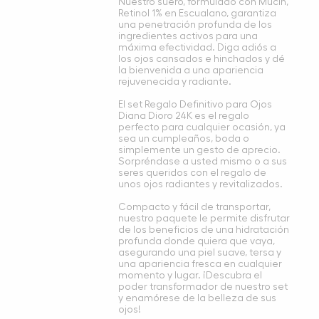
Nuestro suero, formulado con Mucin,
Retinol 1% en Escualano, garantiza
una penetración profunda de los
ingredientes activos para una
máxima efectividad. Diga adiós a
los ojos cansados e hinchados y dé
la bienvenida a una apariencia
rejuvenecida y radiante.
El set Regalo Definitivo para Ojos
Diana Dioro 24K es el regalo
perfecto para cualquier ocasión, ya
sea un cumpleaños, boda o
simplemente un gesto de aprecio.
Sorpréndase a usted mismo o a sus
seres queridos con el regalo de
unos ojos radiantes y revitalizados.
Compacto y fácil de transportar,
nuestro paquete le permite disfrutar
de los beneficios de una hidratación
profunda donde quiera que vaya,
asegurando una piel suave, tersa y
una apariencia fresca en cualquier
momento y lugar. ¡Descubra el
poder transformador de nuestro set
y enamórese de la belleza de sus
ojos!