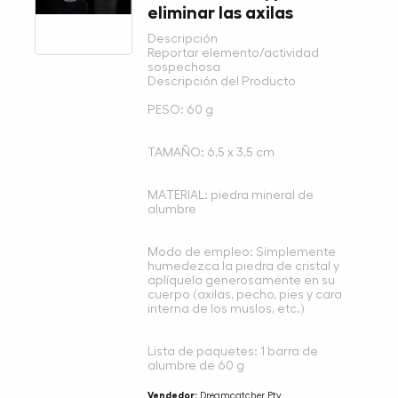
eliminar las axilas
Descripción
Reportar elemento/actividad
sospechosa
Descripción del Producto
PESO: 60 g
TAMAÑO: 6,5 x 3,5 cm
MATERIAL: piedra mineral de
alumbre
Modo de empleo: Simplemente
humedezca la piedra de cristal y
aplíquela generosamente en su
cuerpo (axilas, pecho, pies y cara
interna de los muslos, etc.)
Lista de paquetes: 1 barra de
alumbre de 60 g
Vendedor:
Dreamcatcher Pty