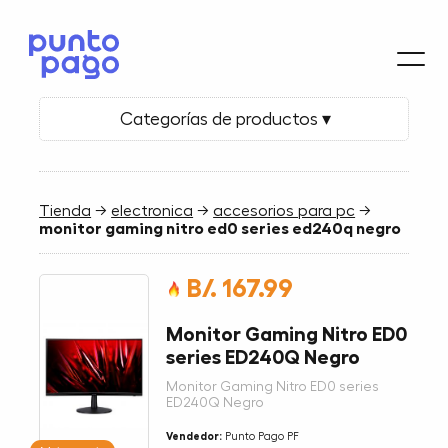
Categorías de productos ▾
Tienda
→
electronica
→
accesorios para pc
→
monitor gaming nitro ed0 series ed240q negro
B/. 167.99
Monitor Gaming Nitro ED0
series ED240Q Negro
Monitor Gaming Nitro ED0 series
ED240Q Negro
Vendedor:
Punto Pago PF