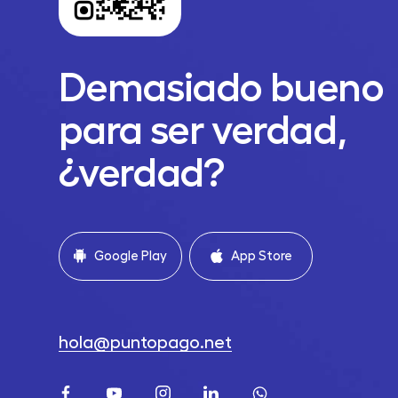
Demasiado bueno
para ser verdad,
¿verdad?
Google Play
App Store
hola@puntopago.net