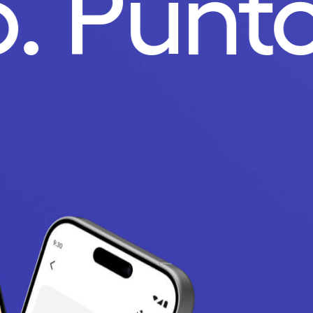
o.
Punt