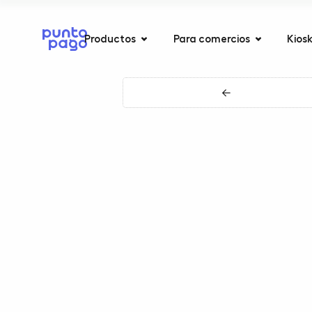
Productos
Para comercios
Kios
←