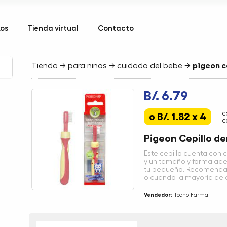
kos
Tienda virtual
Contacto
Tienda
→
para ninos
→
cuidado del bebe
→
pigeon c
B/. 6.79
c
o B/. 1.82 x 4
c
Pigeon Cepillo de
Este cepillo cuenta con
y un tamaño y forma ade
tu pequeño. Recomendad
o cuando la mayoría de 
Vendedor:
Tecno Farma