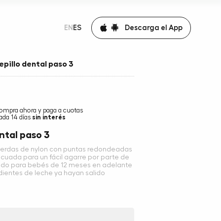
Descarga el App
EN
ES
epillo dental paso 3
ompra ahora y paga a cuotas
ada 14 días
sin interés
ntal paso 3
 cerdas de nylon con puntas redondeadas
cuada para un fácil agarre por parte de
o para bebés de 12 meses en adelante
dientes de leche ya hayan salido