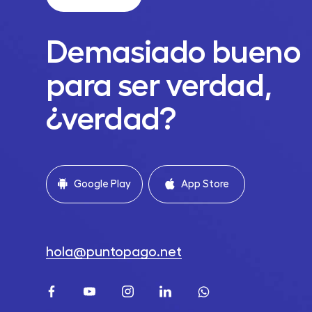
Demasiado bueno
para ser verdad,
¿verdad?
Google Play
App Store
hola@puntopago.net