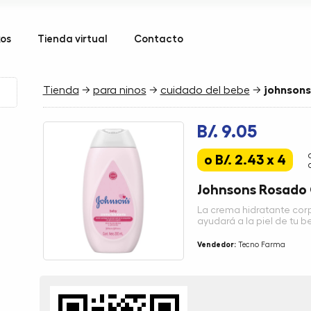
kos
Tienda virtual
Contacto
Tienda
→
para ninos
→
cuidado del bebe
→
johnsons
B/. 9.05
o B/. 2.43 x 4
Johnsons Rosado
La crema hidratante cor
ayudará a la piel de tu 
Vendedor:
Tecno Farma