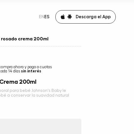
Descarga el App
EN
ES
 rosado crema 200ml
compra ahora y paga a cuotas
cada 14 días
sin interés
 Crema 200ml
poral para bebé Johnson's Baby le
bebé a conservar la suavidad natural