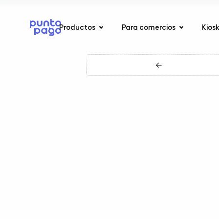
Productos
Para comercios
Kios
←