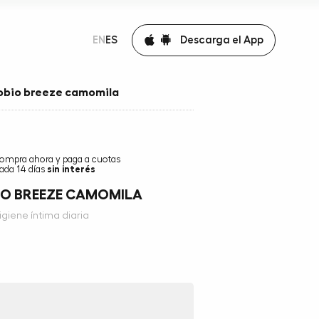
Descarga el App
EN
ES
obio breeze camomila
ompra ahora y paga a cuotas
ada 14 días
sin interés
IO BREEZE CAMOMILA
giene íntima diaria