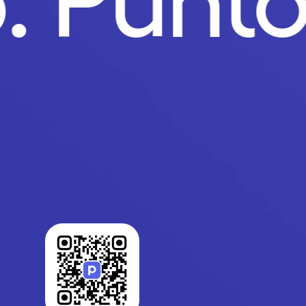
o.
Punt