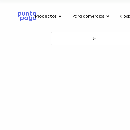
Productos
Para comercios
Kios
←