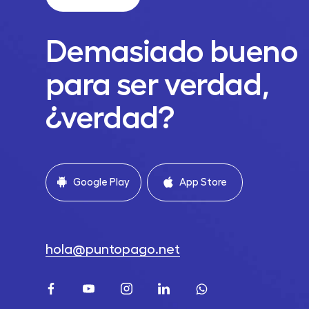
Demasiado bueno
para ser verdad,
¿verdad?
Google Play
App Store
hola@puntopago.net