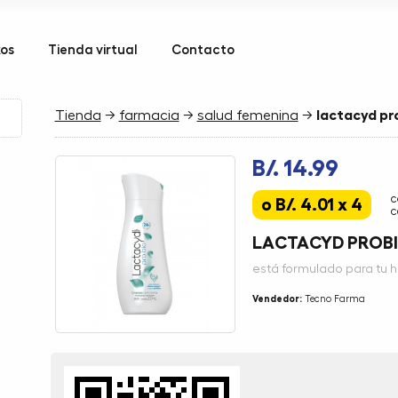
kos
Tienda virtual
Contacto
Tienda
→
farmacia
→
salud femenina
→
lactacyd pr
B/. 14.99
c
o B/. 4.01 x 4
c
LACTACYD PROB
está formulado para tu hi
Vendedor:
Tecno Farma