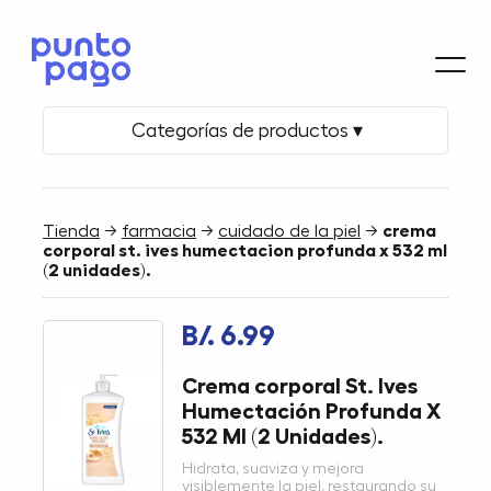
Categorías de productos ▾
Tienda
→
farmacia
→
cuidado de la piel
→
crema
corporal st. ives humectacion profunda x 532 ml
(2 unidades).
B/. 6.99
Crema corporal St. Ives
Humectación Profunda X
532 Ml (2 Unidades).
Hidrata, suaviza y mejora
visiblemente la piel, restaurando su