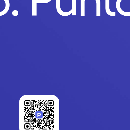
o.
Punt