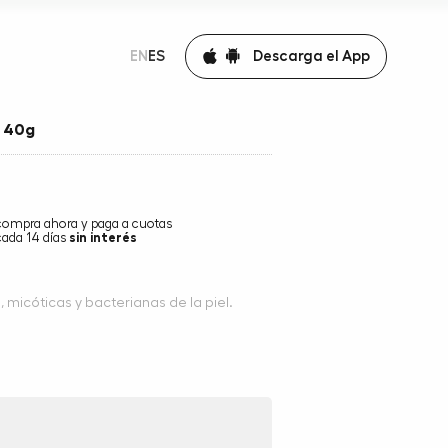
Descarga el App
EN
ES
x 40g
compra ahora y paga a cuotas
cada 14 días
sin interés
 micóticas y bacterianas de la piel.