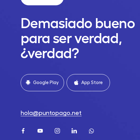
Demasiado bueno
para ser verdad,
¿verdad?
Google Play
App Store
hola@puntopago.net