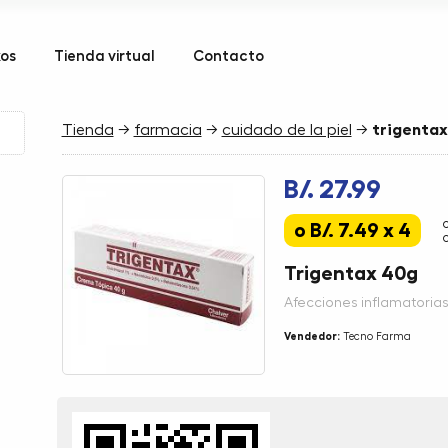
kos
Tienda virtual
Contacto
Tienda
→
farmacia
→
cuidado de la piel
→
trigenta
B/. 27.99
o B/. 7.49 x 4
Trigentax 40g
Afecciones inflamatorias,
Vendedor:
Tecno Farma