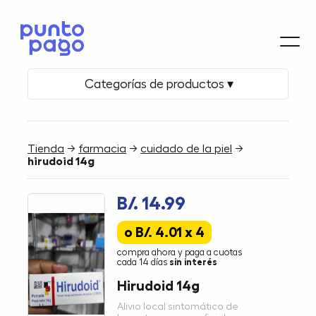
Categorías de productos ▾
Tienda
→
farmacia
→
cuidado de la piel
→
hirudoid 14g
B/. 14.99
o B/. 4.01 x 4
compra ahora y paga a cuotas
cada 14 días
sin interés
Hirudoid 14g
Alivio local sintomático de