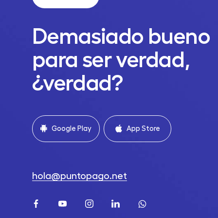
Demasiado bueno
para ser verdad,
¿verdad?
Google Play
App Store
hola@puntopago.net