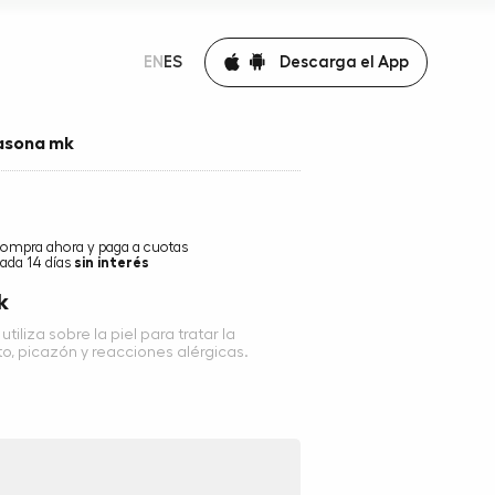
Descarga el App
EN
ES
sona mk
ompra ahora y paga a cuotas
ada 14 días
sin interés
k
tiliza sobre la piel para tratar la
o, picazón y reacciones alérgicas.