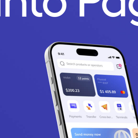
unto P