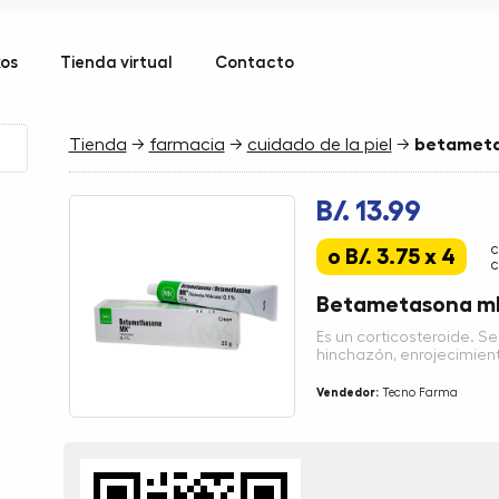
kos
Tienda virtual
Contacto
Tienda
→
farmacia
→
cuidado de la piel
→
betameta
B/. 13.99
c
o B/. 3.75 x 4
c
Betametasona m
Es un corticosteroide. Se u
hinchazón, enrojecimient
Vendedor:
Tecno Farma