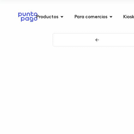
Productos
Para comercios
Kios
←