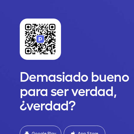
Demasiado bueno
para ser verdad,
¿verdad?
Google Play
App Store