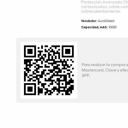
Protección Avanzada Chi
cortocircuitos, sobre cor
sobrecalentamiento.
Vendedor:
AuroGlobal
Capacidad, mAh:
10000
Para realizar la compra
Mastercard, Clave y ef
APP.