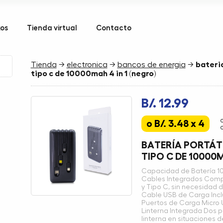
kos
Tienda virtual
Contacto
Tienda
→
electronica
→
bancos de energia
→
bateria
tipo c de 10000mah 4 in 1 (negro)
B/. 12.99
o B/. 3.48 x 4
BATERÍA PORTÁTI
TIPO C DE 10000M
Capacidad de Batería 1
Cables Integrados Compat
y Tipo C, sin necesidad 
Cable USB de Carga Incl
Puertos de Carga Micro U
Linterna Integrada Dos 
linterna en situaciones d