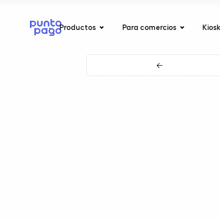
Productos
Para comercios
Kios
←