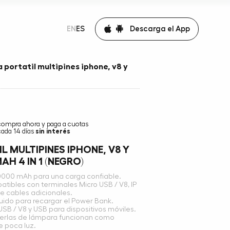
Descarga el App
EN
ES
 portatil multipines iphone, v8 y
compra ahora y paga a cuotas
cada 14 días
sin interés
L MULTIPINES IPHONE, V8 Y
AH 4 IN 1 (NEGRO)
0000 mAh para una carga confiable.
ibles con terminales Micro USB / V8, IP
de cables adicionales.
uido para recargar el Power Bank.
SB / V8 y USB para dispositivos móviles.
perlas de lámpara funcionan como
e poca luz.