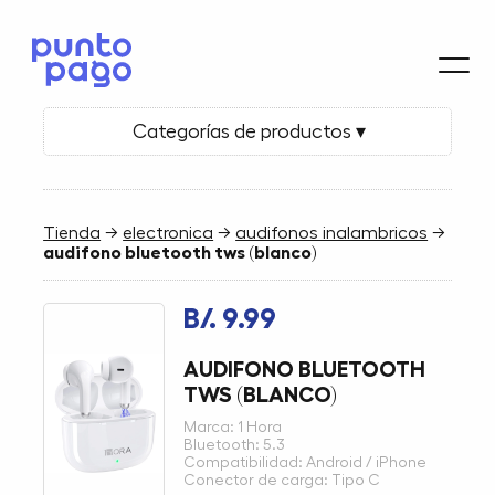
Categorías de productos ▾
Tienda
→
electronica
→
audifonos inalambricos
→
audifono bluetooth tws (blanco)
B/. 9.99
AUDIFONO BLUETOOTH
TWS (BLANCO)
Marca: 1 Hora
Bluetooth: 5.3
Compatibilidad: Android / iPhone
Conector de carga: Tipo C