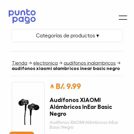
Categorías de productos ▾
Tienda
→
electronica
→
audifonos inalambricos
→
audifonos xiaomi alambricos inear basic negro
B/. 9.99
Audífonos XIAOMI
Alámbricos InEar Basic
Negro
Audífonos XIAOMI Alámbricos InEar
Basic Negro