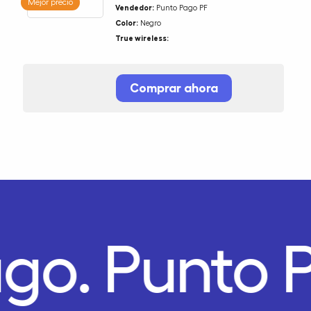
Mejor precio
Vendedor:
Punto Pago PF
Color:
Negro
True wireless:
Comprar ahora
ago.
Punto 