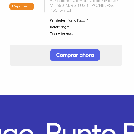
Auriculares Gamers Cooler Master
MH650 7.1, RGB USB - PC/NB, PS4,
Mejor precio
PS5, Switch
Vendedor:
Punto Pago PF
Color:
Negro
True wireless:
Comprar ahora
ago.
Punto 