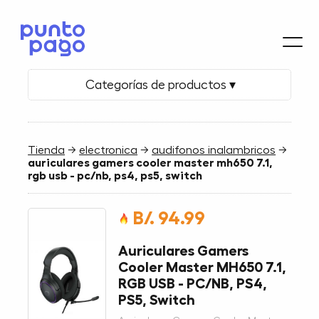
Categorías de productos ▾
Tienda
→
electronica
→
audifonos inalambricos
→
auriculares gamers cooler master mh650 7.1,
rgb usb - pc/nb, ps4, ps5, switch
B/. 94.99
Auriculares Gamers
Cooler Master MH650 7.1,
RGB USB - PC/NB, PS4,
PS5, Switch