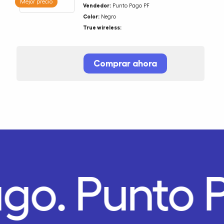
Mejor precio
Vendedor:
Punto Pago PF
Color:
Negro
True wireless:
Comprar ahora
ago.
Punto 