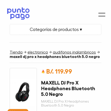
Categorías de productos ▾
Tienda
→
electronica
→
audifonos inalambricos
→
maxell dj pro x headphones bluetooth 5.0 negro
B/. 119.99
MAXELL DJ Pro X
Headphones Bluetooth
5.0 Negro
MAXELL DJ Pro X Headphones
Bluetooth 5.0 Negro