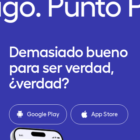
ago.
Punto 
Demasiado bueno
para ser verdad,
¿verdad?
Google Play
App Store