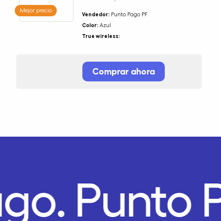
Mejor precio
Vendedor:
Punto Pago PF
Color:
Azul
True wireless:
Comprar ahora
ago.
Punto 