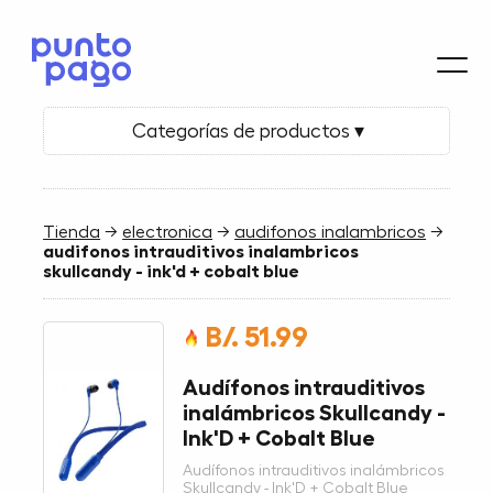
Categorías de productos ▾
Tienda
→
electronica
→
audifonos inalambricos
→
audifonos intrauditivos inalambricos
skullcandy - ink'd + cobalt blue
B/. 51.99
Audífonos intrauditivos
inalámbricos Skullcandy -
Ink'D + Cobalt Blue
Audífonos intrauditivos inalámbricos
Skullcandy - Ink'D + Cobalt Blue