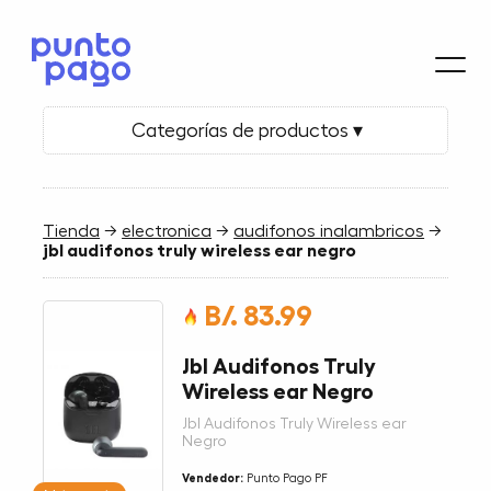
Categorías de productos ▾
Tienda
→
electronica
→
audifonos inalambricos
→
jbl audifonos truly wireless ear negro
B/. 83.99
Jbl Audifonos Truly
Wireless ear Negro
Jbl Audifonos Truly Wireless ear
Negro
Vendedor:
Punto Pago PF