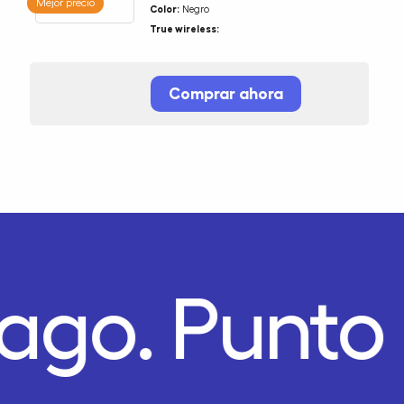
Mejor precio
Color:
Negro
True wireless:
Comprar ahora
Pago.
Punto