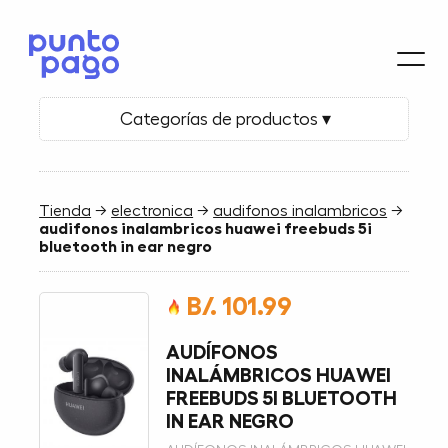
Categorías de productos ▾
Tienda
→
electronica
→
audifonos inalambricos
→
audifonos inalambricos huawei freebuds 5i
bluetooth in ear negro
B/. 101.99
AUDÍFONOS
INALÁMBRICOS HUAWEI
FREEBUDS 5I BLUETOOTH
IN EAR NEGRO