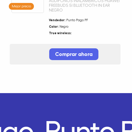
AUDÍFONOS INALÁMBRICOS HUAWEI
FREEBUDS 5I BLUETOOTH IN EAR
Mejor precio
NEGRO
Vendedor:
Punto Pago PF
Color:
Negro
True wireless:
Comprar ahora
ago.
Punto 