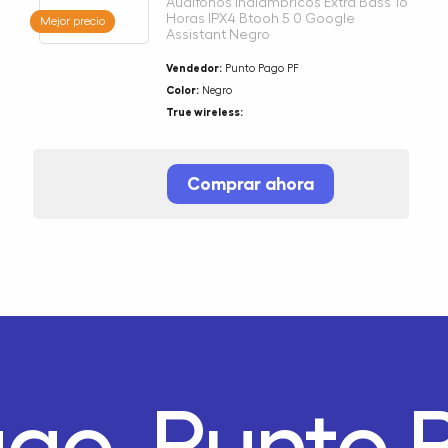
Audifonos Inalambricos Extra Bass 16
Horas IPX4 Btooh 5 0 Google
Mejor precio
Assistant Negro
Vendedor:
Punto Pago PF
Color:
Negro
True wireless:
Comprar ahora
ago.
Punto 