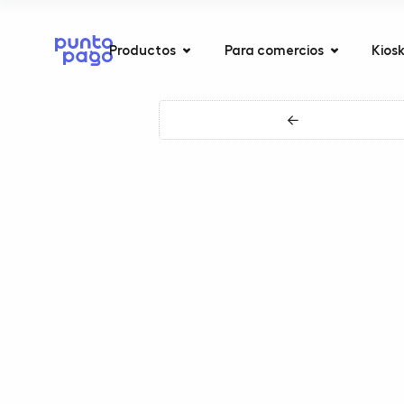
Productos
Para comercios
Kios
←