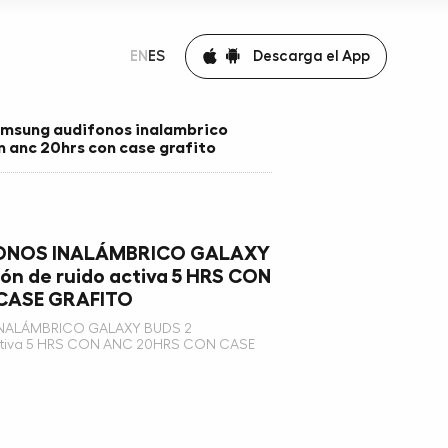
Descarga el App
EN
ES
msung audifonos inalambrico
n anc 20hrs con case grafito
ONOS INALÁMBRICO GALAXY
ón de ruido activa 5 HRS CON
CASE GRAFITO
NALÁMBRICO GALAXY BUDS 2
activa 5 HRS CON ANC 20HRS CON CASE