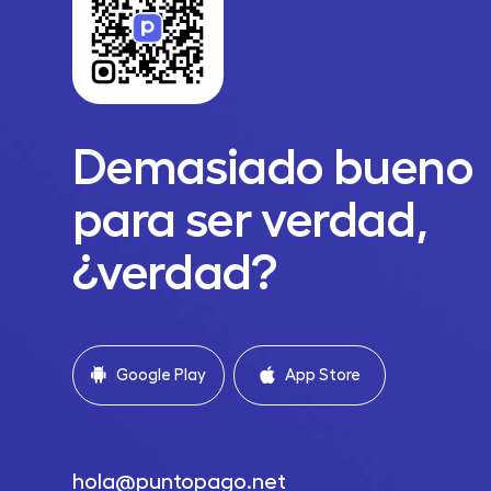
Demasiado bueno
para ser verdad,
¿verdad?
Google Play
App Store
hola@puntopago.net