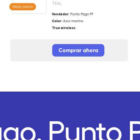
TEAL
Mejor precio
Vendedor:
Punto Pago PF
Color:
Azul marino
True wireless:
Comprar ahora
ago.
Punto 